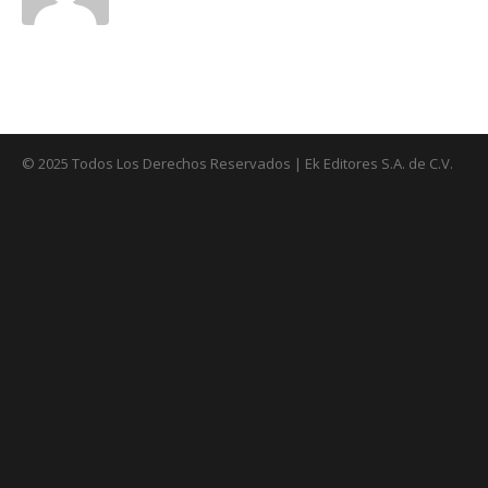
© 2025 Todos Los Derechos Reservados | Ek Editores S.A. de C.V.