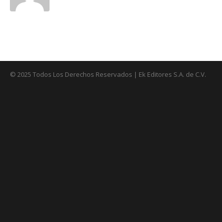
© 2025 Todos Los Derechos Reservados | Ek Editores S.A. de C.V.