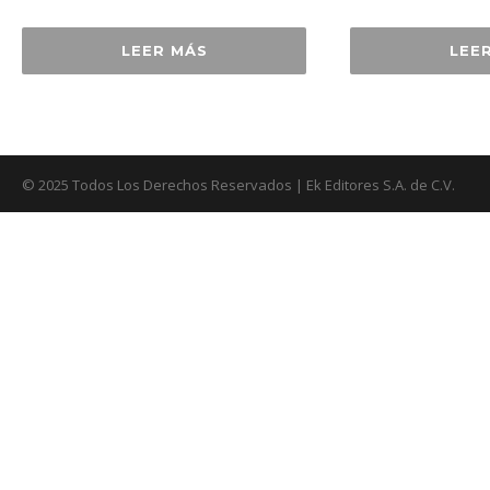
LEER MÁS
LEE
© 2025 Todos Los Derechos Reservados | Ek Editores S.A. de C.V.