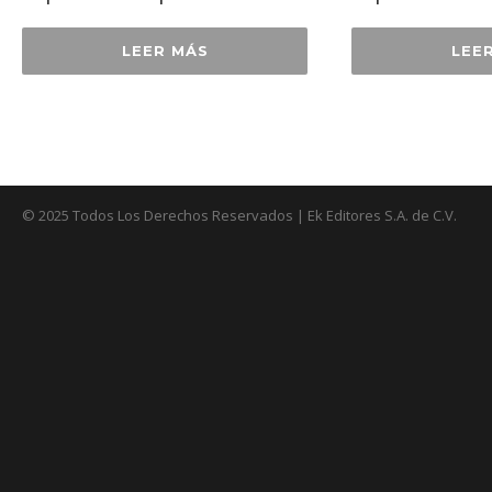
LEER MÁS
LEE
© 2025 Todos Los Derechos Reservados | Ek Editores S.A. de C.V.